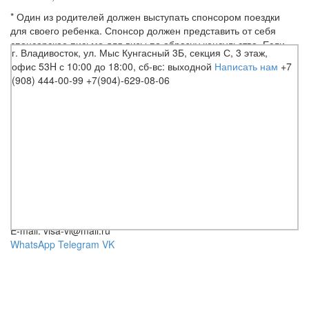
* Один из родителей должен выступать спонсором поездки
для своего ребенка. Спонсор должен представить от себя
спонсорское письмо для визы по образцу консульства. Если
г. Владивосток, ул. Мыс Кунгасный 3Б, секция С, 3 этаж,
спонсор не сопровождает ребенка в поездке, на спонсора
офис 53H
с 10:00 до 18:00, сб-вс: выходной
Написать нам
+7
необходимо предоставить справку с места работы и/или
(908) 444-00-99
+7(904)-629-08-06
выписку с банковского счета.
Опросный Лист Шенгенская Виза
Спонсорское письмо
Требования к справкам
© 2016 VISAVL
E-mail: visa-vl@mail.ru
WhatsApp
Telegram
VK