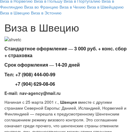
Виза в Норвегию
Виза в Польшу
Виза в Португалию
Виза в
Финляндию
Виза во Францию
Виза в Чехию
Виза в Швейцарию
Виза в Швецию
Виза в Эстонию
Виза в Швецию
Стандартное оформление
3
000 руб. + конс. сбор
—
+ страховка
Срок оформления
14-20 дней
—
Тел: +7 (908) 444-00-99
+7 (904) 629-08-06
E-mail: nav-agency@mail.ru
Начиная с 25 марта 2001 г.,
Швеция
вместе с другими
странами Северной Европы: Данией, Исландией, Норвегией и
Финляндией — перешла к предусмотренному Шенгенским
соглашением режиму визового контроля. Это соглашение
означает среди прочего, что шенгенские страны отменили
контроль лиц, путешествующих между этими странами.