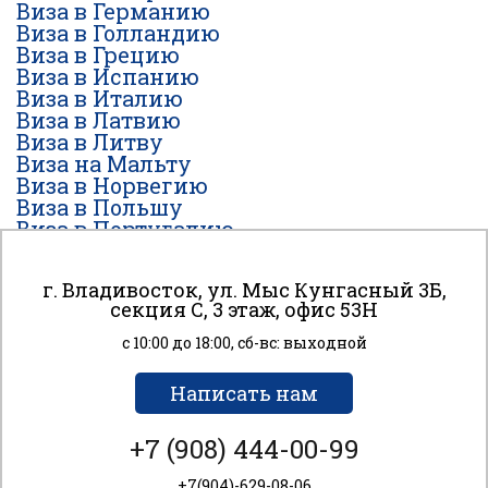
Виза в Германию
Виза в Голландию
Виза в Грецию
Виза в Испанию
Виза в Италию
Виза в Латвию
Виза в Литву
Виза на Мальту
Виза в Норвегию
Виза в Польшу
Виза в Португалию
Виза в Финляндию
Виза во Францию
г. Владивосток, ул. Мыс Кунгасный 3Б,
Виза в Чехию
К сайту подключен сервис веб-аналитики Яндекс
секция С, 3 этаж, офис 53H
Виза в Швейцарию
Метрика, использующий cookie-файлы для анализа
Виза в Швецию
пользовательской активности. Вы даете согласие
с 10:00 до 18:00, сб-вс: выходной
Виза в Эстонию
на обработку персональных данных с помощью этого
сервиса?
Написать нам
Соглашаюсь
+7 (908) 444-00-99
© 2016 VISAVL
+7(904)-629-08-06