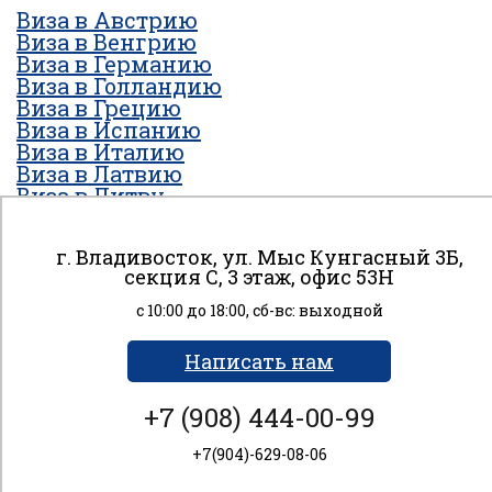
Виза в Австрию
Виза в Венгрию
Виза в Германию
Виза в Голландию
Виза в Грецию
Виза в Испанию
Виза в Италию
Виза в Латвию
Виза в Литву
Виза на Мальту
Виза в Норвегию
г. Владивосток, ул. Мыс Кунгасный 3Б,
Виза в Польшу
секция С, 3 этаж, офис 53H
Виза в Португалию
Виза в Финляндию
с 10:00 до 18:00, сб-вс: выходной
Виза во Францию
Виза в Чехию
Написать нам
Виза в Швейцарию
Виза в Швецию
+7 (908) 444-00-99
Виза в Эстонию
К сайту подключен сервис веб-аналитики Яндекс
Метрика, использующий cookie-файлы для анализа
+7(904)-629-08-06
пользовательской активности. Вы даете согласие
на обработку персональных данных с помощью