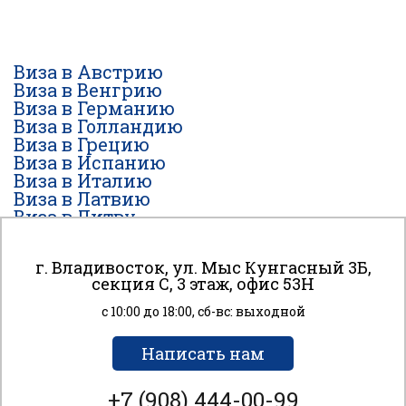
Виза в Австрию
Виза в Венгрию
Виза в Германию
Виза в Голландию
Виза в Грецию
Виза в Испанию
Виза в Италию
Виза в Латвию
Виза в Литву
Виза на Мальту
Виза в Норвегию
г. Владивосток, ул. Мыс Кунгасный 3Б,
Виза в Польшу
секция С, 3 этаж, офис 53H
Виза в Португалию
Виза в Финляндию
с 10:00 до 18:00, сб-вс: выходной
Виза во Францию
Виза в Чехию
К сайту подключен сервис веб-аналитики Яндекс
Написать нам
Виза в Швейцарию
Метрика, использующий cookie-файлы для анализа
Виза в Швецию
пользовательской активности. Вы даете согласие
+7 (908) 444-00-99
Виза в Эстонию
на обработку персональных данных с помощью этого