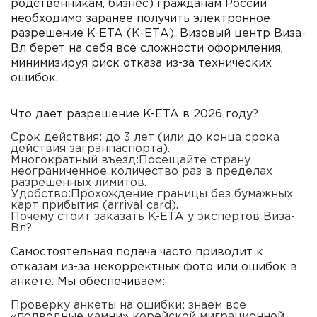
родственникам, бизнес) гражданам России
необходимо заранее получить
электронное
разрешение K-ETA (К-ЕТА)
. Визовый центр
Виза-
Вл
берет на себя все сложности оформления,
минимизируя риск отказа из-за технических
ошибок.
Что дает разрешение K-ETA в 2026 году?
Срок действия:
до 3 лет (или до конца срока
действия загранпаспорта).
Многократный въезд:
Посещайте страну
неограниченное количество раз в пределах
разрешенных лимитов.
Удобство:
Прохождение границы без бумажных
карт прибытия (arrival card).
Почему стоит заказать K-ETA у экспертов Виза-
Вл?
Самостоятельная подача часто приводит к
отказам из-за некорректных фото или ошибок в
анкете. Мы обеспечиваем:
Проверку анкеты на ошибки:
знаем все
«подводные камни» корейской миграционной