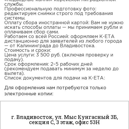
службы.
Профессиональную подготовку фото:
редактируем снимки строго под требования
системы.
Оплату сбора иностранной картой:
Вам не нужно
искать способы оплаты — мы принимаем рубли и
оплачиваем сбор сами.
Работаем со всей Россией: о
формляем
К-ЕТА
дистанционно
для заявителей из любого города
— от Калининграда до Владивостока.
Стоимость и сроки:
Цена услуги:
3 500 руб. (включая проверку и
подачу).
Срок оформления:
2–5 рабочих дней
(рекомендуем подавать минимум за неделю до
вылета).
Список документов для подачи на К-ЕТА:
Для оформления нам потребуются только
электронные копии:
Загранпаспорт: с
кан главной страницы (срок
действия должен быть актуален на момент
К сайту подключен сервис веб-аналитики
поездки).
г. Владивосток, ул. Мыс Кунгасный 3Б,
Яндекс Метрика, использующий cookie-файлы
Цифровое фото:
цветное, на светлом фоне.
секция С, 3 этаж, офис 53H
Информация о поездке: а
дрес проживания в
для анализа пользовательской активности.
Корее (отель или контакты принимающей
Вы даете согласие на обработку