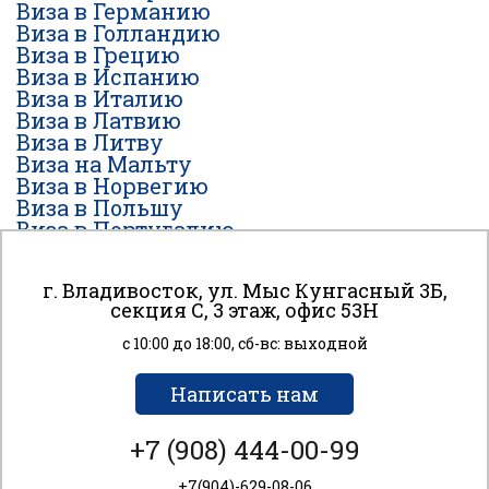
Виза в Германию
Виза в Голландию
Виза в Грецию
Виза в Испанию
Виза в Италию
Виза в Латвию
Виза в Литву
Виза на Мальту
Виза в Норвегию
Виза в Польшу
Виза в Португалию
Виза в Финляндию
Виза во Францию
г. Владивосток, ул. Мыс Кунгасный 3Б,
Виза в Чехию
К сайту подключен сервис веб-аналитики Яндекс
секция С, 3 этаж, офис 53H
Виза в Швейцарию
Метрика, использующий cookie-файлы для анализа
Виза в Швецию
пользовательской активности. Вы даете согласие
с 10:00 до 18:00, сб-вс: выходной
Виза в Эстонию
на обработку персональных данных с помощью этого
сервиса?
Написать нам
Соглашаюсь
+7 (908) 444-00-99
© 2016 VISAVL
+7(904)-629-08-06