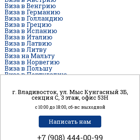
Виза в Венгрию
Виза в Германию
Виза в Голландию
Виза в Грецию
Виза в Испанию
Виза в Италию
Виза в Латвию
Виза в Литву
Виза на Мальту
Виза в Норвегию
Виза в Польшу
Виза в Португалию
Виза в Финляндию
Виза во Францию
г. Владивосток, ул. Мыс Кунгасный 3Б,
Виза в Чехию
К сайту подключен сервис веб-аналитики Яндекс
секция С, 3 этаж, офис 53H
Виза в Швейцарию
Метрика, использующий cookie-файлы для анализа
Виза в Швецию
пользовательской активности. Вы даете согласие
с 10:00 до 18:00, сб-вс: выходной
Виза в Эстонию
на обработку персональных данных с помощью этого
сервиса?
Написать нам
Соглашаюсь
+7 (908) 444-00-99